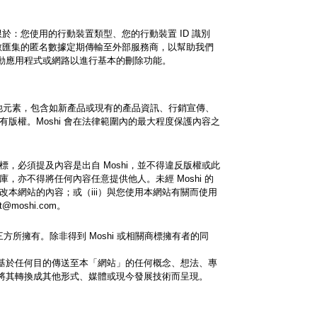
不限於：您使用的行動裝置類型、您的行動裝置 ID 識別
數匯集的匿名數據定期傳輸至外部服務商，以幫助我們
動應用程式或網路以進行基本的刪除功能。
他元素，包含如新產品或現有的產品資訊、行銷宣傳、
版權。Moshi 會在法律範圍內的最大程度保護內容之
，必須提及內容是出自 Moshi，並不得違反版權或此
，亦不得將任何內容任意提供他人。未經 Moshi 的
改本網站的內容；或（iii）與您使用本網站有關而使用
oshi.com。
方所擁有。除非得到 Moshi 或相關商標擁有者的同
您基於任何目的傳送至本「網站」的任何概念、想法、專
將其轉換成其他形式、媒體或現今發展技術而呈現。