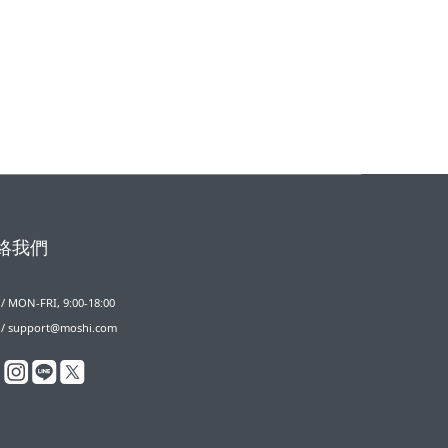
絡我們
 MON-FRI, 9:00-18:00
/ support@moshi.com