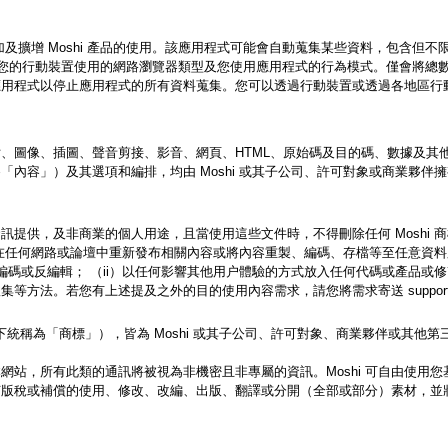
式，以增加及擴增 Moshi 產品的使用。該應用程式可能會自動蒐集某些資料，包含但
統、您的行動裝置使用的網路瀏覽器類型及您使用應用程式的行為模式。僅會將總
應用程式以停止應用程式的所有資料蒐集。您可以透過行動裝置或透過各地區行
、圖像、插圖、聲音剪接、影音、網頁、HTML、原始碼及目的碼、數據及其
內容」）及其選項和編排，均由 Moshi 或其子公司、許可對象或商業夥伴擁有
提供，及非商業的個人用途，且當使用這些文件時，不得刪除任何 Moshi 商標
以在任何網路或論壇中重新發布相關內容或將內容重製、編碼、存檔等至任意資料庫
編碼或反編輯； （ii）以任何影響其他用户體驗的方式放入任何代碼或產品或修
法。若您有上述提及之外的目的使用內容需求，請您將需求寄送 support@m
下統稱為「商標」），皆為 Moshi 或其子公司、許可對象、商業夥伴或其他第三
網站，所有此類的通訊將被視為非機密且非專屬的資訊。Moshi 可自由使用
何版稅或補償的使用、修改、改編、出版、翻譯或分開（全部或部分）素材，並