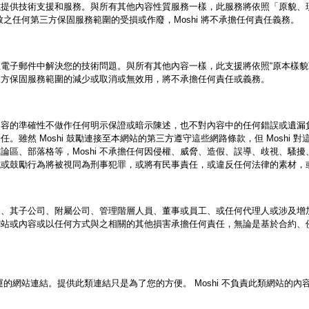
的方式提供技術支援和服務。與所有其他內容性質服務一樣，此服務將依照「原貌
導致之任何第三方保固服務範圍的受損或作廢，Moshi 將不承擔任何責任義務。
電子郵件中解決您的技術問題。與所有其他內容一樣，此支援將依照“原本樣貌”呈現提
三方保固服務範圍的減少或取消或無效用，將不承擔任何責任或義務。
對內容的準確性不做作任何明示保證或暗示陳述，也不對內容中的任何錯誤或遺漏負
雖然 Moshi 鼓勵連接至本網站的第三方遵守這些網路條款，但 Moshi
論區、部落格等，Moshi 不承擔任何因侵權、威脅、造假、誤導、歧視、騷
成或鼓勵行為將被視同為刑事犯罪，或將有民事責任，或違反任何法律的素材，
何股東、其子公司、附屬公司、管理階層人員、董事或員工、或任何代理人或涉及
網站或內容或以任何方式與之相關的其他損害承擔任何責任，無論是基於合約、
營運的網站連結。提供此類連結只是為了您的方便。 Moshi 不負責此類網站