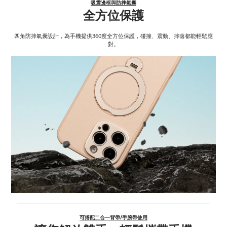
吸震邊框與防摔氣囊
全方位保護
四角防摔氣囊設計，為手機提供360度全方位保護，碰撞、震動、摔落都能輕鬆應
對。
可搭配
二合一背帶/手腕帶
使用