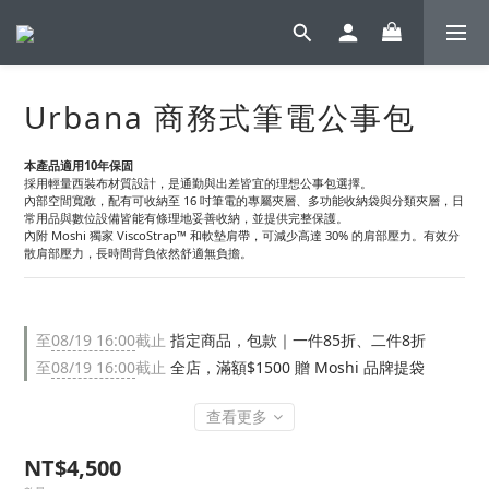
Urbana 商務式筆電公事包
本產品適用10年保固
採用輕量西裝布材質設計，是通勤與出差皆宜的理想公事包選擇。
內部空間寬敞，配有可收納至 16 吋筆電的專屬夾層、多功能收納袋與分類夾層，日
常用品與數位設備皆能有條理地妥善收納，並提供完整保護。
內附 Moshi 獨家 ViscoStrap™ 和軟墊肩帶，可減少高達 30% 的肩部壓力。有效分
散肩部壓力，長時間背負依然舒適無負擔。
至
08/19 16:00
截止
指定商品，包款｜一件85折、二件8折
至
08/19 16:00
截止
全店，滿額$1500 贈 Moshi 品牌提袋
查看更多
NT$4,500