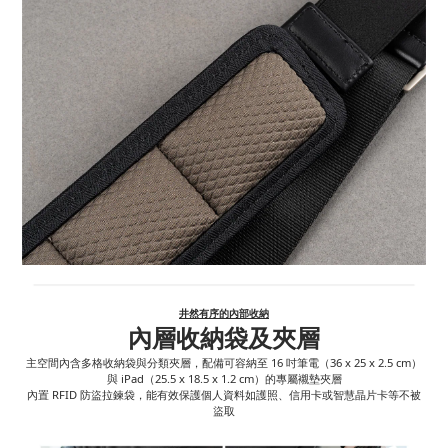
井然有序的內部收納
內層收納袋及夾層
主空間內含多格收納袋與分類夾層，配備可容納至 16 吋筆電（36 x 25 x 2.5 cm）
與 iPad（25.5 x 18.5 x 1.2 cm）的專屬襯墊夾層
內置 RFID 防盜拉鍊袋，能有效保護個人資料如護照、信用卡或智慧晶片卡等不被
盜取