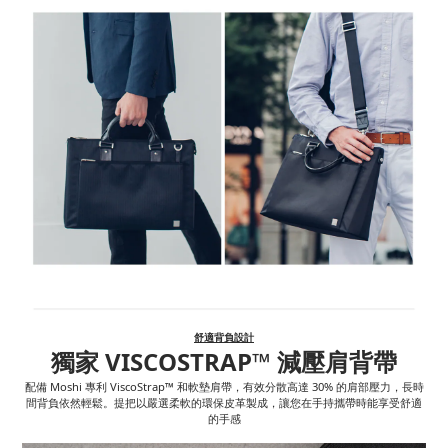
舒適背負設計
獨家 VISCOSTRAP™ 減壓肩背帶
配備 Moshi 專利 ViscoStrap™ 和軟墊肩帶，有效分散高達 30% 的肩部壓力，長時
間背負依然輕鬆。提把以嚴選柔軟的環保皮革製成，讓您在手持攜帶時能享受舒適
的手感