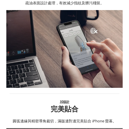
疏油表面設計處理，有效減少指紋及髒污殘留。
3D設計
完美貼合
圓弧邊緣與精密導角裁切，滿版邊對邊完美貼合 iPhone 螢幕。