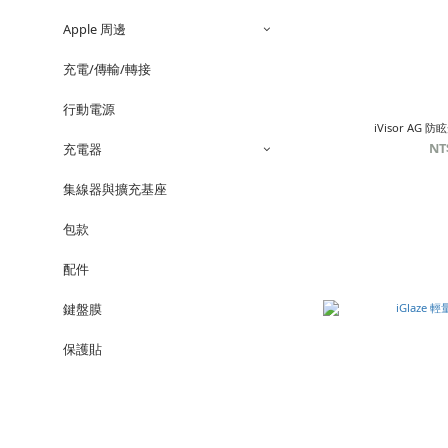
Apple 周邊
充電/傳輸/轉接
行動電源
iVisor AG 防
NT
充電器
集線器與擴充基座
包款
配件
鍵盤膜
保護貼