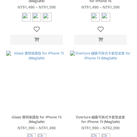
(MagSafe)
for iPhone 16
NT$1,490 ~ NT$1,590
NT$1,490 ~ NT$1,590
iGlaze 透明保護殼 for iPhone 15
Overture 磁吸可拆式卡套型皮套
(MagSafe)
for iPhone 15 (MagSafe)
NT$1,390 ~ NT$1,490
NT$1,990 ~ NT$2,090