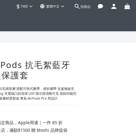
$
TWD
繁體中文
找商品
立即購買
irPods 抗毛絮藍牙
盒保護套
rd™ 抗毛屑塗層 搭配可拆式腕帶，便於攜帶 支援無線充
ning 充電端口的清潔 LED 指示燈清晰可見 按鈕功能完
材質製成 專為 AirPods Pro 所設計
定商品，Apple周邊｜一件 85 折
店，滿額$1500 贈 Moshi 品牌提袋