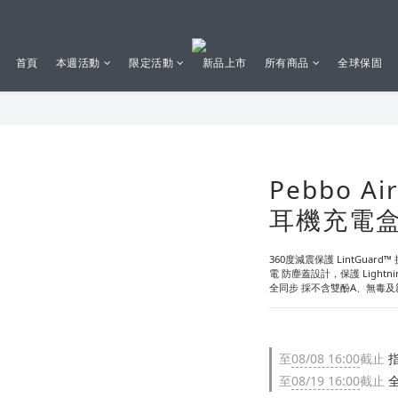
首頁
本週活動
限定活動
新品上市
所有商品
全球保固
Pebbo A
耳機充電
360度減震保護 LintGua
電 防塵蓋設計，保護 Light
全同步 採不含雙酚A、無毒及親膚
至
08/08 16:00
截止
指
至
08/19 16:00
截止
全