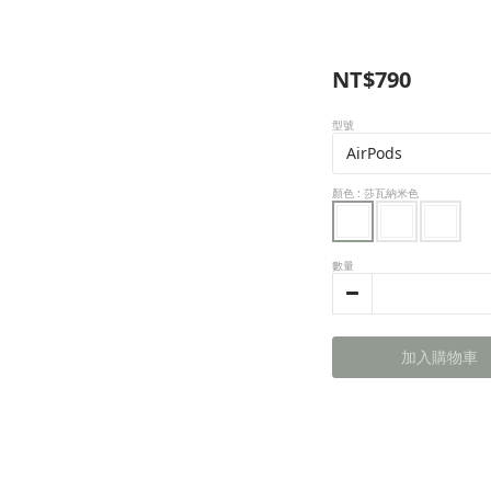
NT$790
型號
顏色
: 莎瓦納米色
數量
加入購物車