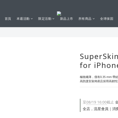
首頁
本週活動
限定活動
新品上市
所有商品
全球保固
SuperS
for iPhon
極致纖薄，僅有0.35 mm 帶
高防護安裝簡易且採用高韌性
至
08/19 16:00
截止
全
全店，流星會員｜消費滿