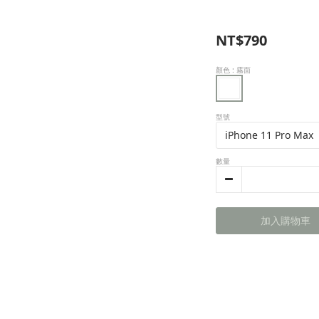
NT$790
顏色
: 霧面
型號
數量
加入購物車