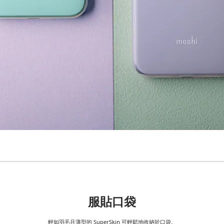
服貼口袋
輕如羽毛且薄型的 SuperSkin 可輕鬆地收納於口袋。