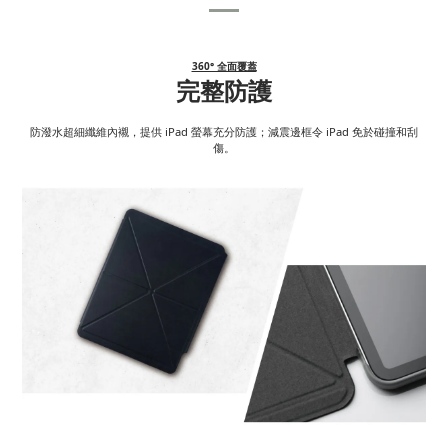
360° 全面覆蓋
完整防護
防潑水超細纖維內襯，提供 iPad 螢幕充分防護；減震邊框令 iPad 免於碰撞和刮
傷。