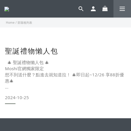
Home
/
部落格列表
聖誕禮物懶人包
🎄 聖誕禮物懶人包 🎄
Moshi官網獨家限定
想不到送什麼？點進去就知道拉！ 🎄即日起~12/26 享88折優
惠🎄
滿$3,000再送精美品牌年曆～
2024-10-25
🚀年曆隱藏驚喜，等你來發現💫