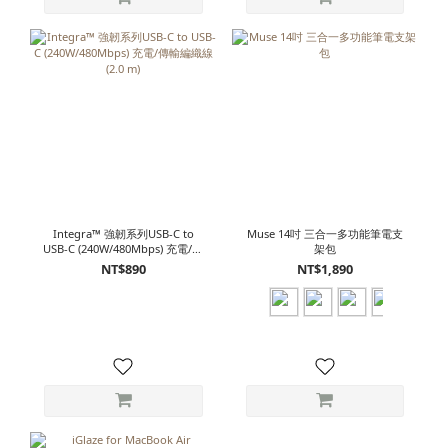
Integra™ 強韌系列USB-C to
Muse 14吋 三合一多功能筆電支
USB-C (240W/480Mbps) 充電/傳
架包
輸編織線 (2.0 m)
NT$890
NT$1,890