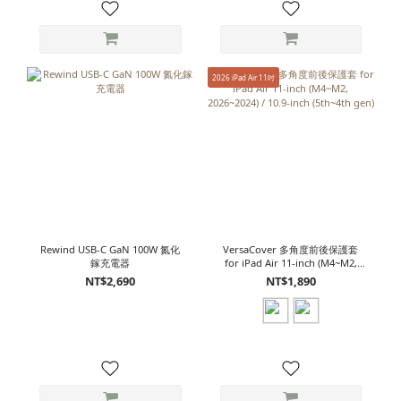
2026 iPad Air 11吋
Rewind USB-C GaN 100W 氮化
VersaCover 多角度前後保護套
鎵充電器
for iPad Air 11-inch (M4~M2,
2026~2024) / 10.9-inch (5th~4th
NT$2,690
NT$1,890
gen)