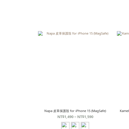
Napa 皮革保護殼 for iPhone 15 (MagSafe)
Kame
NT$1,490 ~ NT$1,590