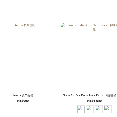
Aresta 皮革提把
iGlaze for MacBook Neo 13-inch 輕
NT$990
NT$1,590